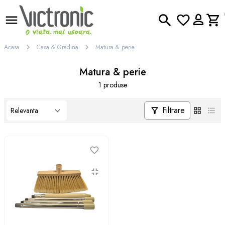
Acasa
Casa & Gradina
Matura & perie
Matura & perie
1 produse
Filtrare