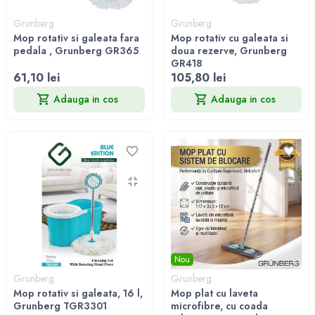
Grunberg
Grunberg
Mop rotativ si galeata fara
Mop rotativ cu galeata si
pedala , Grunberg GR365
doua rezerve, Grunberg
GR418
61,10 lei
105,80 lei
Adauga in cos
Adauga in cos
Nou
Grunberg
Grunberg
Mop rotativ si galeata, 16 l,
Mop plat cu laveta
Grunberg TGR3301
microfibre, cu coada