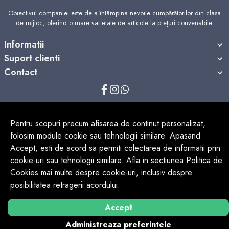
Obiectivul companiei este de a întâmpina nevoile cumpărătorilor din clasa
de mijloc, oferind o mare varietate de articole la prețuri convenabile.
Informatii
Suport clienti
Contact
© Copyright 2026 Victronic.
Toate drepturile rezervate.
Pentru scopuri precum afisarea de continut personalizat,
folosim module cookie sau tehnologii similare. Apasand
Accept, esti de acord sa permiti colectarea de informatii prin
cookie-uri sau tehnologii similare. Afla in sectiunea Politica de
Cookies mai multe despre cookie-uri, inclusiv despre
Solutie eCommerce
powered by
posibilitatea retragerii acordului.
BrowserID:
Accept
Administreaza preferintele