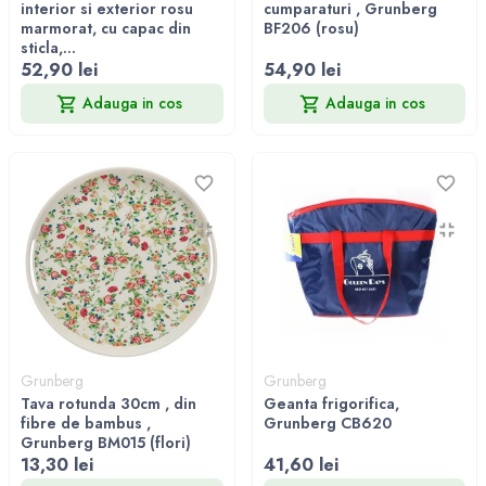
interior si exterior rosu
cumparaturi , Grunberg
marmorat, cu capac din
BF206 (rosu)
sticla,...
52,90 lei
54,90 lei
Adauga in cos
Adauga in cos
Grunberg
Grunberg
Tava rotunda 30cm , din
Geanta frigorifica,
fibre de bambus ,
Grunberg CB620
Grunberg BM015 (flori)
13,30 lei
41,60 lei