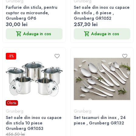
Grunberg
Grunberg
Farfurie din sticla, pentru
Set oale din inox cu capace
cuptor cu microunde,
din sticla , 6 piese ,
Grunberg GP6
Grunberg GR1052
30,00 lei
257,30 lei
Adauga in cos
Adauga in cos
-8%
Oferta
Grunberg
Grunberg
Set oale din inox cu capace
Set tacamuri din inox , 24
din sticla 10 piese
piese , Grunberg GR132
Grunberg GR1053
456,50 lei