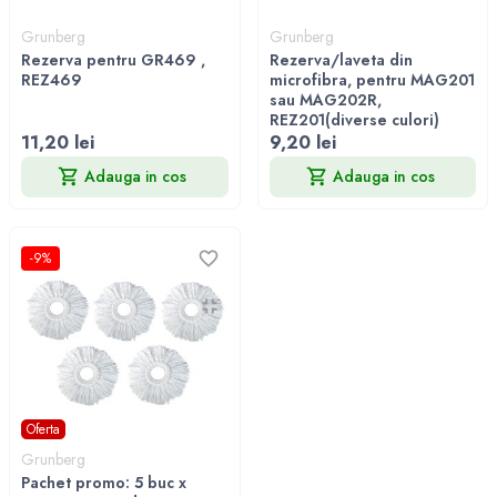
Grunberg
Grunberg
Rezerva pentru GR469 ,
Rezerva/laveta din
REZ469
microfibra, pentru MAG201
sau MAG202R,
REZ201(diverse culori)
11,20 lei
9,20 lei
Adauga in cos
Adauga in cos
-9%
Oferta
Grunberg
Pachet promo: 5 buc x