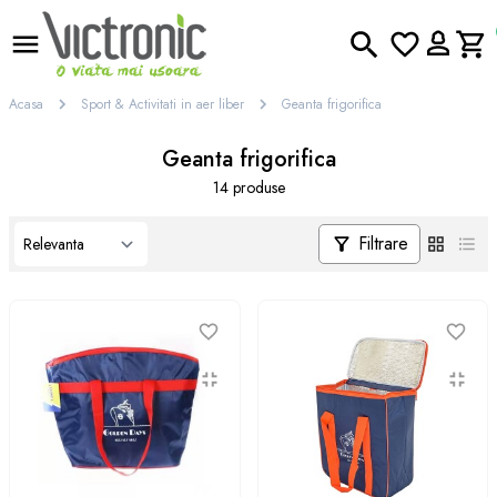
Acasa
Sport & Activitati in aer liber
Geanta frigorifica
Geanta frigorifica
14 produse
Filtrare