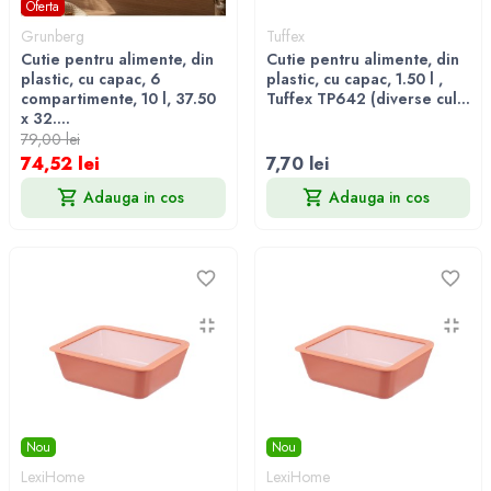
Oferta
Grunberg
Tuffex
Cutie pentru alimente, din
Cutie pentru alimente, din
plastic, cu capac, 6
plastic, cu capac, 1.50 l ,
compartimente, 10 l, 37.50
Tuffex TP642 (diverse cul...
x 32....
79,00 lei
74,52 lei
7,70 lei
Adauga in cos
Adauga in cos
Nou
Nou
LexiHome
LexiHome