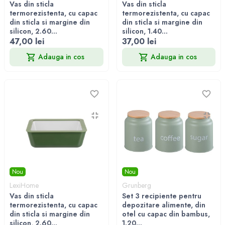
Vas din sticla
Vas din sticla
termorezistenta, cu capac
termorezistenta, cu capac
din sticla si margine din
din sticla si margine din
silicon, 2.60...
silicon, 1.40...
47,00 lei
37,00 lei
Adauga in cos
Adauga in cos
Nou
Nou
LexiHome
Grunberg
Vas din sticla
Set 3 recipiente pentru
termorezistenta, cu capac
depozitare alimente, din
din sticla si margine din
otel cu capac din bambus,
silicon, 2.60...
1.20...