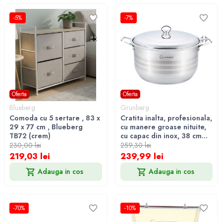
-5%
-7%
Oferta
Oferta
Blueberg
Grunberg
Comoda cu 5 sertare , 83 x
Cratita inalta, profesionala,
29 x 77 cm , Blueberg
cu manere groase nituite,
TB72 (crem)
cu capac din inox, 38 cm...
230,00 lei
259,30 lei
219,03 lei
239,99 lei
Adauga in cos
Adauga in cos
-70%
-10%