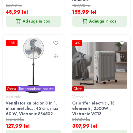
56,99 lei
180,90 lei
48,99 lei
155,99 lei
Adauga in cos
Adauga in cos
-18%
-4%
Oferta
Recomandarea noastra
Oferta
Victronic
Victronic
Ventilator cu picior 3 in 1,
Calorifer electric , 13
elice metalica, 45 cm, max
elementi , 2500W ,
60 W, Victronic SF4502
Victronic VC13
156,60 lei
319,30 lei
127,99 lei
307,99 lei