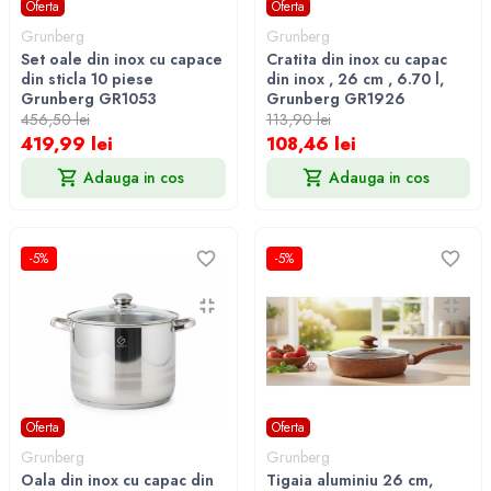
Oferta
Oferta
Grunberg
Grunberg
Set oale din inox cu capace
Cratita din inox cu capac
din sticla 10 piese
din inox , 26 cm , 6.70 l,
Grunberg GR1053
Grunberg GR1926
456,50 lei
113,90 lei
419,99 lei
108,46 lei
Adauga in cos
Adauga in cos
-5%
-5%
Oferta
Oferta
Grunberg
Grunberg
Oala din inox cu capac din
Tigaia aluminiu 26 cm,