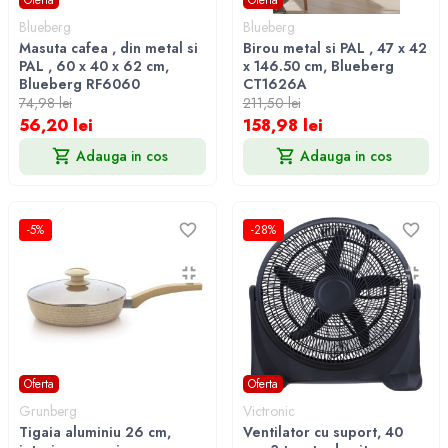
Blueberg
Blueberg
Masuta cafea , din metal si
Birou metal si PAL , 47 x 42
PAL , 60 x 40 x 62 cm,
x 146.50 cm, Blueberg
Blueberg RF6060
CT1626A
74,98 lei
211,50 lei
56,20 lei
158,98 lei
Adauga in cos
Adauga in cos
-5%
-28%
Oferta
Oferta
Grunberg
Victronic
Tigaia aluminiu 26 cm,
Ventilator cu suport, 40