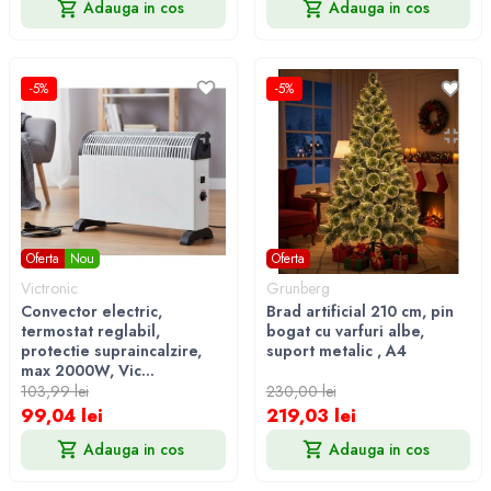
Adauga in cos
Adauga in cos
-5%
-5%
Oferta
Nou
Oferta
Victronic
Grunberg
Convector electric,
Brad artificial 210 cm, pin
termostat reglabil,
bogat cu varfuri albe,
protectie supraincalzire,
suport metalic , A4
max 2000W, Vic...
103,99 lei
230,00 lei
99,04 lei
219,03 lei
Adauga in cos
Adauga in cos