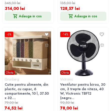
346,30 lei
135,00 lei
314,00 lei
128,57 lei
Adauga in cos
Adauga in cos
-6%
-14%
Oferta
Oferta
Grunberg
Victronic
Cutie pentru alimente, din
Ventilator pentru birou, 30
plastic, cu capac, 6
cm, 3 trepte de viteza, 40
compartimente, 10 l, 37.50
W, Victronic TBF12
x 32....
(negru...
79,00 lei
90,50 lei
74,52 lei
78,00 lei