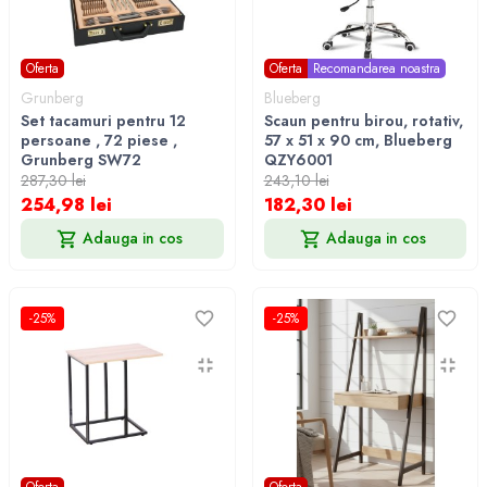
Oferta
Oferta
Recomandarea noastra
Grunberg
Blueberg
Set tacamuri pentru 12
Scaun pentru birou, rotativ,
persoane , 72 piese ,
57 x 51 x 90 cm, Blueberg
Grunberg SW72
QZY6001
287,30 lei
243,10 lei
254,98 lei
182,30 lei
Adauga in cos
Adauga in cos
-25%
-25%
Oferta
Oferta