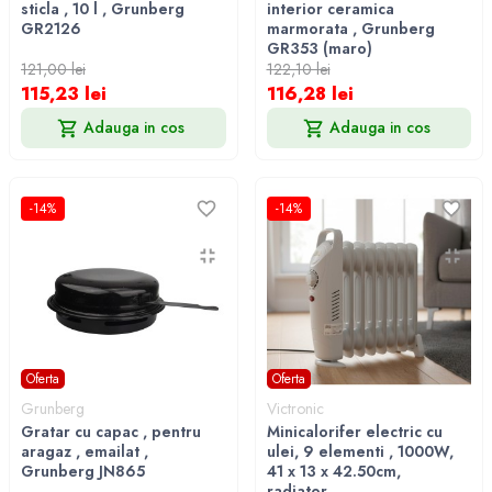
sticla , 10 l , Grunberg
interior ceramica
GR2126
marmorata , Grunberg
GR353 (maro)
121,00 lei
122,10 lei
115,23 lei
116,28 lei
Adauga in cos
Adauga in cos
-14%
-14%
Oferta
Oferta
Grunberg
Victronic
Gratar cu capac , pentru
Minicalorifer electric cu
aragaz , emailat ,
ulei, 9 elementi , 1000W,
Grunberg JN865
41 x 13 x 42.50cm,
radiator...