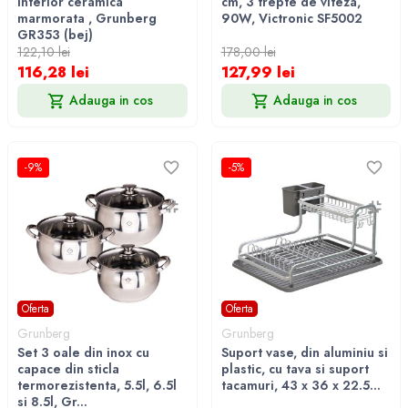
interior ceramica
cm, 3 trepte de viteza,
marmorata , Grunberg
90W, Victronic SF5002
GR353 (bej)
122,10 lei
178,00 lei
116,28 lei
127,99 lei
Adauga in cos
Adauga in cos
-9%
-5%
Oferta
Oferta
Grunberg
Grunberg
Set 3 oale din inox cu
Suport vase, din aluminiu si
capace din sticla
plastic, cu tava si suport
termorezistenta, 5.5l, 6.5l
tacamuri, 43 x 36 x 22.5...
si 8.5l, Gr...