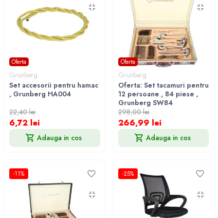
Oferta
Oferta
Grunberg
Grunberg
Set accesorii pentru hamac
Oferta: Set tacamuri pentru
, Grunberg HA004
12 persoane , 84 piese ,
Grunberg SW84
22,40 lei
298,00 lei
6,72 lei
266,99 lei
Adauga in cos
Adauga in cos
-11%
-25%