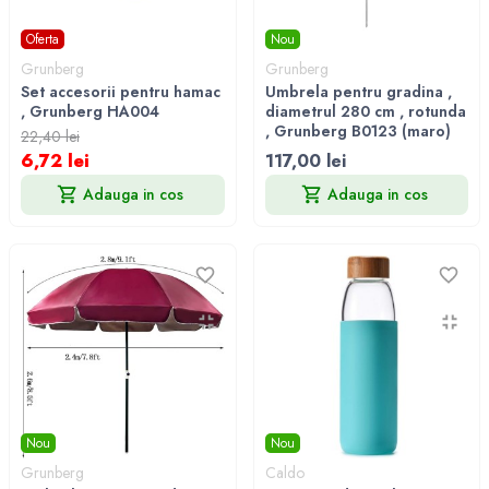
Oferta
Nou
Grunberg
Grunberg
Set accesorii pentru hamac
Umbrela pentru gradina ,
, Grunberg HA004
diametrul 280 cm , rotunda
, Grunberg B0123 (maro)
22,40 lei
6,72 lei
117,00 lei
Adauga in cos
Adauga in cos
Nou
Nou
Grunberg
Caldo