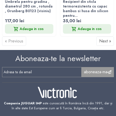
Umbrela pentru gradina ,
Recipient din sticla
diametrul 280 cm , rotunda
termorezistenta cu capac
, Grunberg B0123 (visiniu)
bambus si husa din silicon
pentru...
117,00 lei
35,00 lei
Adauga in cos
Adauga in cos
« Previous
Next »
Aboneaza-te la newsletter
aboneaza-ma
Compania JUGUAR IMP
este cunoscută în România încă din 1991, dar și
în alte state Est Europene cum ar fi Turcia, Bulgaria, Croația etc.