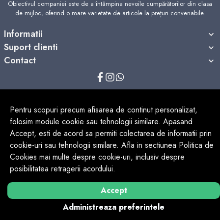
Obiectivul companiei este de a întâmpina nevoile cumpărătorilor din clasa
de mijloc, oferind o mare varietate de articole la prețuri convenabile.
Informatii
Suport clienti
Contact
© Copyright 2026 Victronic.
Toate drepturile rezervate.
Pentru scopuri precum afisarea de continut personalizat,
folosim module cookie sau tehnologii similare. Apasand
Accept, esti de acord sa permiti colectarea de informatii prin
cookie-uri sau tehnologii similare. Afla in sectiunea Politica de
Cookies mai multe despre cookie-uri, inclusiv despre
Solutie eCommerce
powered by
posibilitatea retragerii acordului.
BrowserID:
Accept
Administreaza preferintele