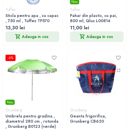
Nou
Tuffex
Tuffex
Sticla pentru apa , cu capac
Pahar din plastic, cu pai,
, 750 ml , Tuffex TP570
800 ml, Qlux L00814
13,30 lei
11,00 lei
Adauga in cos
Adauga in cos
-6%
Nou
Grunberg
Grunberg
Umbrela pentru gradina ,
Geanta frigorifica,
diametrul 280 cm , rotunda
Grunberg CB620
, Grunberg B0123 (verde)