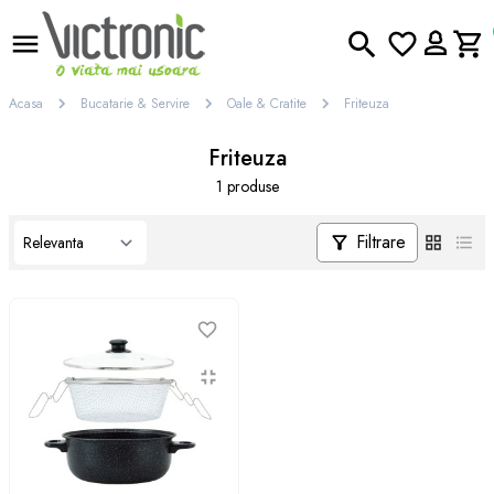
Acasa
Bucatarie & Servire
Oale & Cratite
Friteuza
Friteuza
1 produse
Filtrare