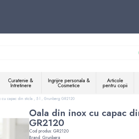
Curatenie &
Ingrijire personala &
Articole
Intretinere
Cosmetice
pentru copii
x cu capac din sticla , 5 l , Grunberg GR2120
Oala din inox cu capac din
GR2120
Cod produs:
GR2120
Brand:
Grunberg