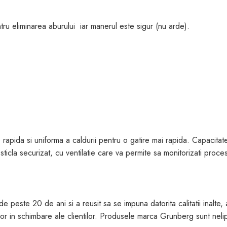
ntru eliminarea aburului iar manerul este sigur (nu arde).
rapida si uniforma a caldurii pentru o gatire mai rapida. Capacitat
n sticla securizat, cu ventilatie care va permite sa monitorizati pro
te 20 de ani si a reusit sa se impuna datorita calitatii inalte, a fe
 in schimbare ale clientilor. Produsele marca Grunberg sunt nelips