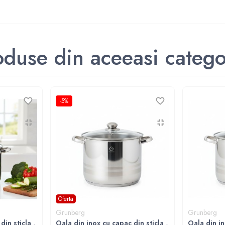
oduse din aceeasi catego
-5%
Oferta
Grunberg
Grunberg
in sticla ,
Oala din inox cu capac din sticla ,
Oala din in