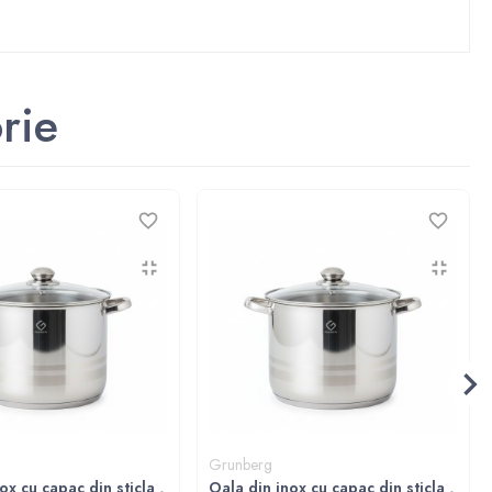
rie
Grunberg
ox cu capac din sticla ,
Oala din inox cu capac din sticla ,