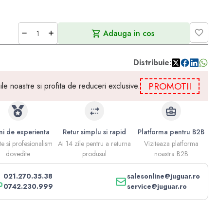
Adauga in cos
Distribuie:
PROMOTII
e noastre si profita de reduceri exclusive.
ni de experienta
Retur simplu si rapid
Platforma pentru B2B
te si profesionalism
Ai 14 zile pentru a returna
Viziteaza platforma
dovedite
produsul
noastra B2B
021.270.35.38
salesonline@juguar.ro
0742.230.999
service@juguar.ro