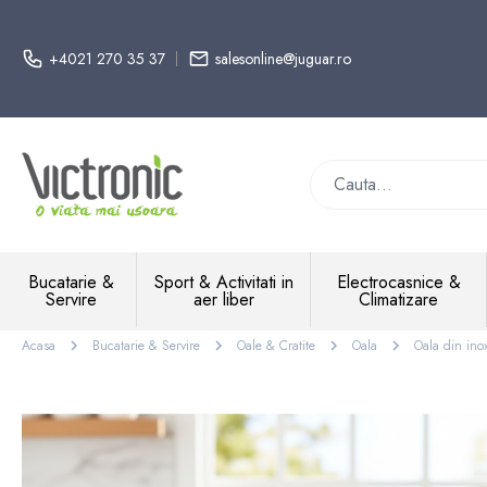
+4021 270 35 37
salesonline@juguar.ro
Bucatarie &
Sport & Activitati in
Electrocasnice &
Servire
aer liber
Climatizare
Acasa
Bucatarie & Servire
Oale & Cratite
Oala
Oala din ino