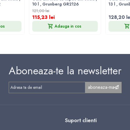
2
10 l , Grunberg GR2126
13 l , Gru
121,00 lei
115,23 lei
128,20 le
cos
Adauga in cos
Aboneaza-te la newsletter
aboneaza-ma
Suport clienti