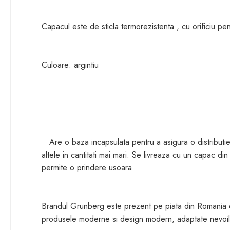
Capacul este de sticla termorezistenta , cu orificiu pe
Culoare: argintiu
Are o baza incapsulata pentru a asigura o distributie 
altele in cantitati mai mari. Se livreaza cu un capac di
permite o prindere usoara.
Brandul Grunberg este prezent pe piata din Romania de pes
produsele moderne si design modern, adaptate nevoilor