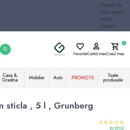
Despre noi
Cum cumpar
Livrare
Contact
0
Favorite
Contul meu
Cosul meu
Casa &
Toate
Mobilier
Auto
PROMOTII
Gradina
produsele
 sticla , 5 l , Grunberg
IN STOC