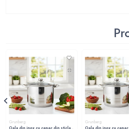
Pr
Grunberg
Grunberg
Oala din inox cu capac din sticla ,
Oala din inox cu capac d